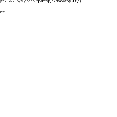
ехники (бульдозер, трактор, экскаватор и т.д.)
лее.